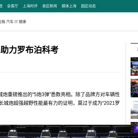
题
|
会客厅
|
上海时评
|
县区新闻
|
媒体上海
|
园区动态
|
金融
汽车
IT
健康
将助力罗布泊科考
长城炮重磅推出的“5炮3弹”悉数亮相。除了品牌方对车辆性
城炮超强越野性能最有力的证明，莫过于成为“2021罗