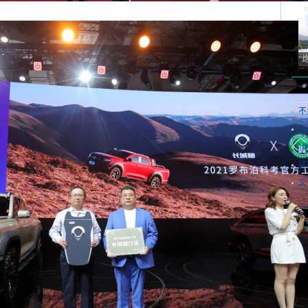
“
不
2
“
征
文