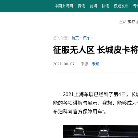
中国上海网
|
资讯
|
要闻
|
快讯
|
权威发布
|
专
生活
旅游
您的位置：
首页
>
汽车
>
征服无人区 长城皮卡
2021-06-07
来源：
未知
2021上海车展已经到了第4日，
能的各项讲解与展示，我想，能够成为长
布泊科考官方保障用车”。