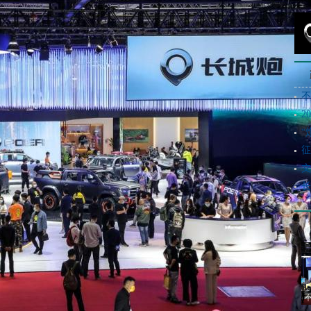
不
2
“
征
文
长