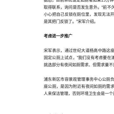
据悉，目前系统设定如厕者如果15分钟
取得联系，询问是否发生意外。“前不
小心把自己反锁在厕位里，发现无法开
是其把门反锁了。”宋军介绍。
考虑进一步推广
宋军表示，通过世纪大道杨高中路这
固定公厕上试点，“我们没有考虑要在
挑选部分有夜间如厕需求、但需求量不
浦东新区市容景观管理事务中心公厕
座公厕，是因为附近有夜间如厕的需
人来保洁管理，否则环境卫生会是一个