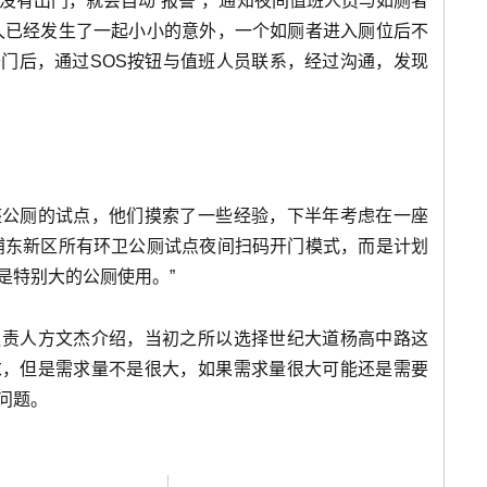
没有出门，就会自动“报警”，通知夜间值班人员与如厕者
久已经发生了一起小小的意外，一个如厕者进入厕位后不
门后，通过SOS按钮与值班人员联系，经过沟通，发现
座公厕的试点，他们摸索了一些经验，下半年考虑在一座
浦东新区所有环卫公厕试点夜间扫码开门模式，而是计划
是特别大的公厕使用。”
负责人方文杰介绍，当初之所以选择世纪大道杨高中路这
求，但是需求量不是很大，如果需求量很大可能还是需要
问题。