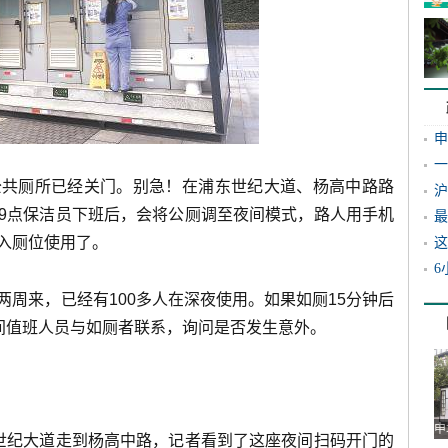
申
一
公共厕所已经关门。别急！在浦东世纪大道、杨高中路路
沪
9点保洁员下班后，会将公厕调至夜间模式，路人用手机
最
入厕位使用了。
这
6
周来，已经有100多人在深夜使用。如果如厕15分钟后
夜间值班人员与如厕者联系，询问是否发生意外。
申
世纪大道走到杨高中路，记者看到了这座夜间扫码开门的