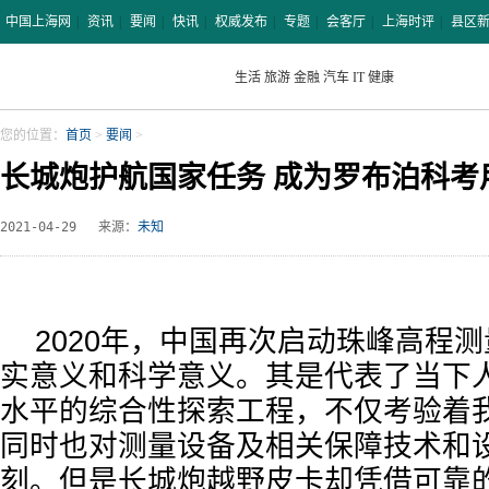
中国上海网
|
资讯
|
要闻
|
快讯
|
权威发布
|
专题
|
会客厅
|
上海时评
|
县区
生活
旅游
金融
汽车
IT
健康
您的位置：
首页
>
要闻
>
长城炮护航国家任务 成为罗布泊科考
2021-04-29
来源：
未知
2020年，中国再次启动珠峰高程
实意义和科学意义。其是代表了当下
水平的综合性探索工程，不仅考验着
同时也对测量设备及相关保障技术和
刻。但是长城炮越野皮卡却凭借可靠