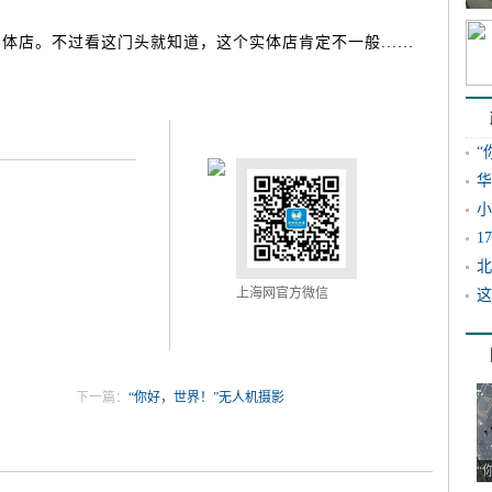
。不过看这门头就知道，这个实体店肯定不一般......
“
华
小
1
北
上海网官方微信
这
下一篇：
“你好，世界！”无人机摄影
“