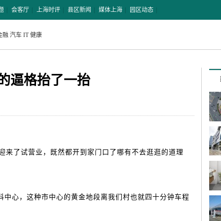
题
|
会客厅
|
上海时评
|
县区新闻
|
媒体上海
|
园区动态
|
金融
汽车
IT
健康
的逼格抬了一抬
来了试营业，既然都开到家门口了哪有不去逛逛的道理
中心，这种市中心的黄金地段离我们村也就四十分钟车程