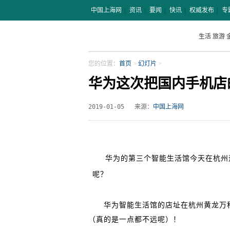
中国上海网
|
资讯
|
要闻
|
快讯
|
权威发布
|
专
生活
旅游
您的位置：
首页
>
幻灯片
>
华为这次把国内手机店
2019-01-05
来源：
中国上海网
华为的第三个智能生活馆今天在杭州迎
呢？
华为智能生活馆的店址在杭州黄龙万科
（真的是一点都不远呢）！