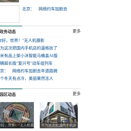
北京： 网络约车加剧去
更多
政务动态
你好，世界！”无人机摄影
为这次把国内手机店的逼格抬了
米有品上架小沐智能马桶盖AI版
7辆超长版“复兴号”动车组列车
京： 网络约车加剧去年道路拥
个冬天有点冷，美丽果然冻人
更多
园区动态
你好，世界！”无人机摄
华为这次把国内手机店